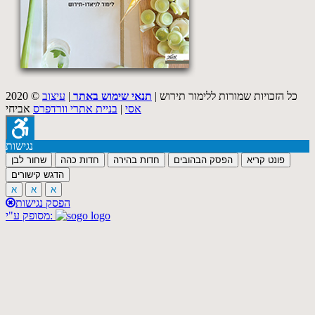
2020 © כל הזכויות שמורות ללימור תירוש |
תנאי שימוש באתר
|
עיצוב
אסי
|
בניית אתרי וורדפרס
אביחי
נגישות
פונט קריא
הפסק הבהובים
חדות בהירה
חדות כהה
שחור לבן
הדגש קישורים
א
א
א
הפסק נגישות
מסופק ע"י: