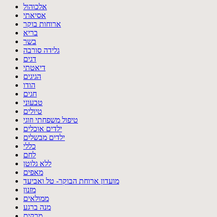
אלכוהול
אסיאתי
ארוחות בוקר
בריא
בשר
גלידה סורבה
דגים
דיאטתי
הגיגים
הודו
חגים
טבעוני
טיולים
טיפול משפחתי וזוגי
ילדים אוכלים
ילדים מבשלים
כללי
לחם
ללא גלוטן
מאפים
מועדון ארוחת הבוקר- טל ואביעד
מזנון
ממולאים
מנה ברגע
מרקים