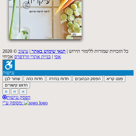
2020 © כל הזכויות שמורות ללימור תירוש |
תנאי שימוש באתר
|
עיצוב
אסי
|
בניית אתרי וורדפרס
אביחי
נגישות
פונט קריא
הפסק הבהובים
חדות בהירה
חדות כהה
שחור לבן
הדגש קישורים
א
א
א
הפסק נגישות
מסופק ע"י: