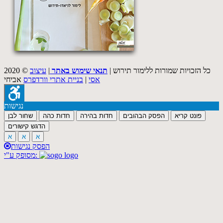
2020 © כל הזכויות שמורות ללימור תירוש |
תנאי שימוש באתר
|
עיצוב
אסי
|
בניית אתרי וורדפרס
אביחי
נגישות
פונט קריא
הפסק הבהובים
חדות בהירה
חדות כהה
שחור לבן
הדגש קישורים
א
א
א
הפסק נגישות
מסופק ע"י: