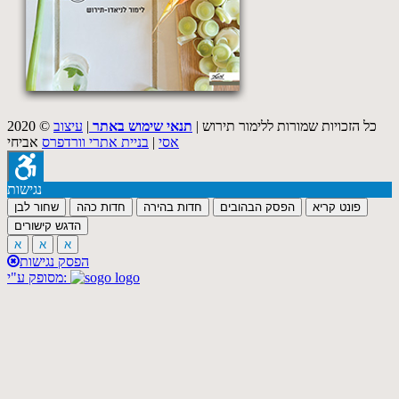
2020 © כל הזכויות שמורות ללימור תירוש |
תנאי שימוש באתר
|
עיצוב
אסי
|
בניית אתרי וורדפרס
אביחי
נגישות
פונט קריא
הפסק הבהובים
חדות בהירה
חדות כהה
שחור לבן
הדגש קישורים
א
א
א
הפסק נגישות
מסופק ע"י: