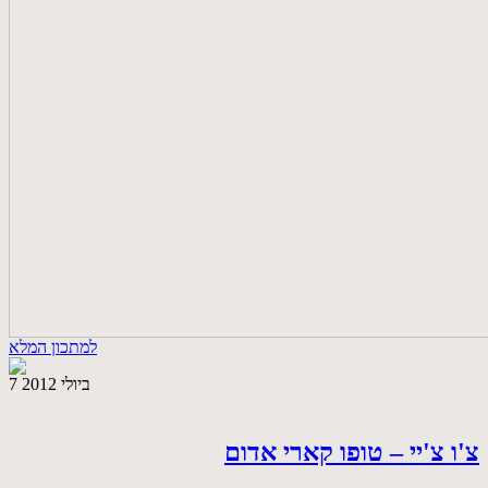
למתכון המלא
7 ביולי 2012
צ'ו צ'יי – טופו קארי אדום