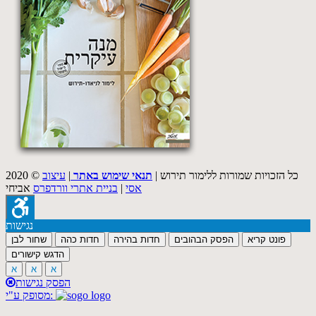
2020 © כל הזכויות שמורות ללימור תירוש |
תנאי שימוש באתר
|
עיצוב
אסי
|
בניית אתרי וורדפרס
אביחי
נגישות
פונט קריא
הפסק הבהובים
חדות בהירה
חדות כהה
שחור לבן
הדגש קישורים
א
א
א
הפסק נגישות
מסופק ע"י: