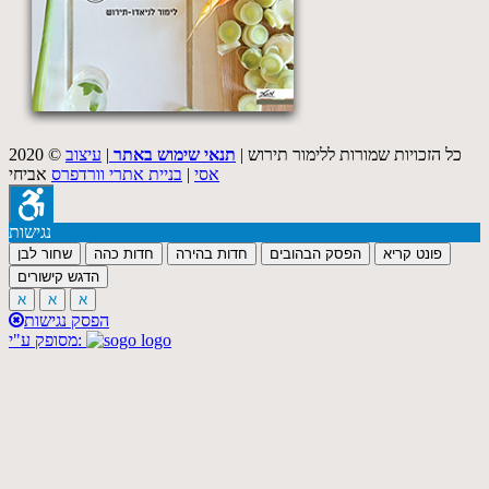
2020 © כל הזכויות שמורות ללימור תירוש |
תנאי שימוש באתר
|
עיצוב
אסי
|
בניית אתרי וורדפרס
אביחי
נגישות
פונט קריא
הפסק הבהובים
חדות בהירה
חדות כהה
שחור לבן
הדגש קישורים
א
א
א
הפסק נגישות
מסופק ע"י: