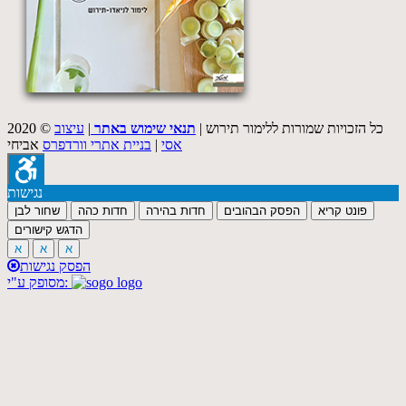
2020 © כל הזכויות שמורות ללימור תירוש |
תנאי שימוש באתר
|
עיצוב
אסי
|
בניית אתרי וורדפרס
אביחי
נגישות
פונט קריא
הפסק הבהובים
חדות בהירה
חדות כהה
שחור לבן
הדגש קישורים
א
א
א
הפסק נגישות
מסופק ע"י: