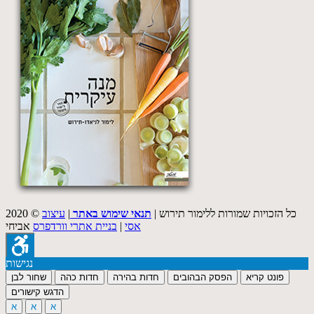
2020 © כל הזכויות שמורות ללימור תירוש |
תנאי שימוש באתר
|
עיצוב
אסי
|
בניית אתרי וורדפרס
אביחי
נגישות
פונט קריא
הפסק הבהובים
חדות בהירה
חדות כהה
שחור לבן
הדגש קישורים
א
א
א