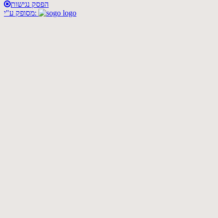
הפסק נגישות
מסופק ע"י: