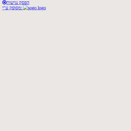
הפסק נגישות
מסופק ע"י: