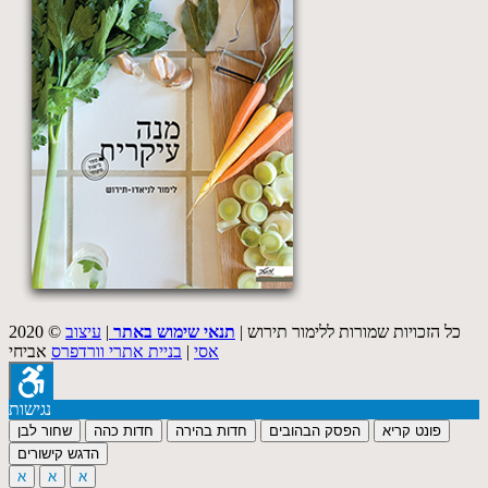
2020 © כל הזכויות שמורות ללימור תירוש |
תנאי שימוש באתר
|
עיצוב
אסי
|
בניית אתרי וורדפרס
אביחי
נגישות
פונט קריא
הפסק הבהובים
חדות בהירה
חדות כהה
שחור לבן
הדגש קישורים
א
א
א