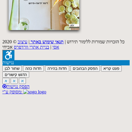
2020 © כל הזכויות שמורות ללימור תירוש |
תנאי שימוש באתר
|
עיצוב
אסי
|
בניית אתרי וורדפרס
אביחי
נגישות
פונט קריא
הפסק הבהובים
חדות בהירה
חדות כהה
שחור לבן
הדגש קישורים
א
א
א
הפסק נגישות
מסופק ע"י: