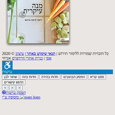
2020 © כל הזכויות שמורות ללימור תירוש |
תנאי שימוש באתר
|
עיצוב
אסי
|
בניית אתרי וורדפרס
אביחי
נגישות
פונט קריא
הפסק הבהובים
חדות בהירה
חדות כהה
שחור לבן
הדגש קישורים
א
א
א
הפסק נגישות
מסופק ע"י: