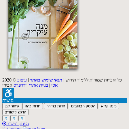
2020 © כל הזכויות שמורות ללימור תירוש |
תנאי שימוש באתר
|
עיצוב
אסי
|
בניית אתרי וורדפרס
אביחי
נגישות
פונט קריא
הפסק הבהובים
חדות בהירה
חדות כהה
שחור לבן
הדגש קישורים
א
א
א
הפסק נגישות
מסופק ע"י: