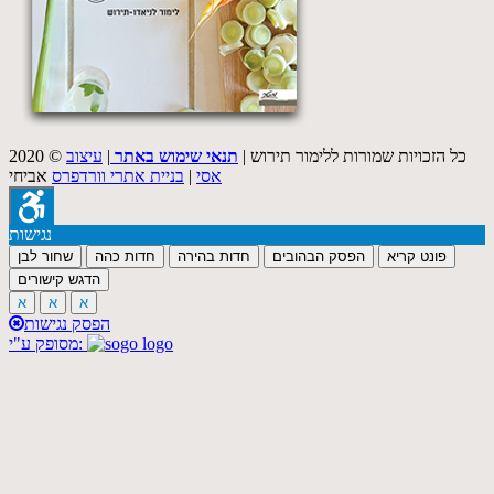
2020 © כל הזכויות שמורות ללימור תירוש |
תנאי שימוש באתר
|
עיצוב
אסי
|
בניית אתרי וורדפרס
אביחי
נגישות
פונט קריא
הפסק הבהובים
חדות בהירה
חדות כהה
שחור לבן
הדגש קישורים
א
א
א
הפסק נגישות
מסופק ע"י: