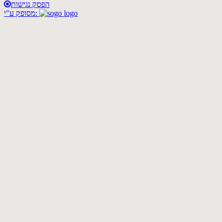
הפסק נגישות
מסופק ע"י: