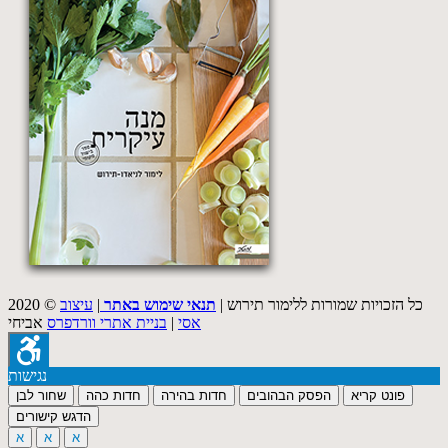
2020 © כל הזכויות שמורות ללימור תירוש |
תנאי שימוש באתר
|
עיצוב
אסי
|
בניית אתרי וורדפרס
אביחי
נגישות
פונט קריא
הפסק הבהובים
חדות בהירה
חדות כהה
שחור לבן
הדגש קישורים
א
א
א