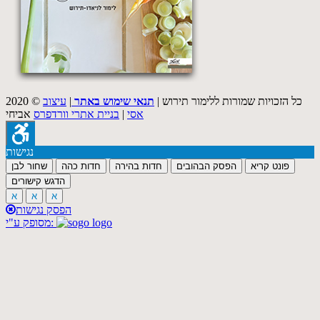
2020 © כל הזכויות שמורות ללימור תירוש |
תנאי שימוש באתר
|
עיצוב
אסי
|
בניית אתרי וורדפרס
אביחי
נגישות
פונט קריא
הפסק הבהובים
חדות בהירה
חדות כהה
שחור לבן
הדגש קישורים
א
א
א
הפסק נגישות
מסופק ע"י: