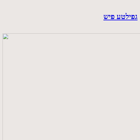
גפילטע פיש