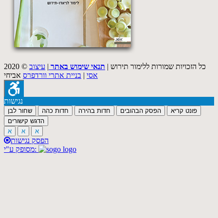
2020 © כל הזכויות שמורות ללימור תירוש |
תנאי שימוש באתר
|
עיצוב
אסי
|
בניית אתרי וורדפרס
אביחי
נגישות
פונט קריא
הפסק הבהובים
חדות בהירה
חדות כהה
שחור לבן
הדגש קישורים
א
א
א
הפסק נגישות
מסופק ע"י: