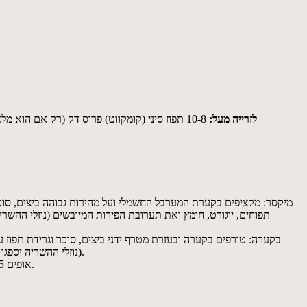
לזרייה מעל:
10-8 תפוז סיני (קומקווט) פרוס דק (רק אם הוא מלא בנוזלים, בסוף העונה הוא יבש ופחות יתאים לאפייה) או 3-2 כפות ריבה טובה עם חתיכות פרי, לא מתוקה מדי (מה שאוהבים), 3 כפות שקדים פרוסים
תפוחים, יוגורט, חומץ ואת תערובת הפירות המיובשים (נוזלי ההשרי
(נוזלי ההשריה יספגו בפירות). מוסיפים את תערובת הקמח ומערבבים קצרות רק עד שנוצרת בלילה אחידה. יוצקים לסיר, מפזרים את התפוזונים או את הריבה וזורים שקדים.
6. אופים 60-55 דקות עד השחמה יפה בחלק העליון (אם אופים בתבנית קפיצית רחבה יותר, 50-45 דקות יספיקו לערך). נועצים שיפוד ומוודאים פירורים יבשים.