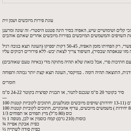
עוגת פירות מיובשים ושמן זית
קלים ושימושיים שיש, האפיה בסיר הינה פטנט היסטרי- זה שונה ומרענן
אם אין לכם סיר שמתאים לתנור, אפשר לאפות בתבנית של ג'חנון בקוטר דומה. אם ברצונכם לאפות בתבנית קפיצית רגילה (24-22 ס"מ), זה בהחלט אפשרי, רק הפחיתו מזמן האפיה, 50-45 דקות יספיקו (העוגה תצא בגובה רגיל
חומרים
סיר בקוטר 20 ס"מ שנכנס לתנור, או תבנית קפיצית בקוטר 24-22 ס"מ
---
 שזיפים מיובשים ומגולענים, חתוכים לקוביות קטנות
1/3 כוס (80 מ"ל) מיץ תפוזים או תפוחים
½ 1 כוסות (210 גרם) קמח כוסמין או לבן, מנופה
¾ כפית אבקת אפייה
½ כפית סודה לשתייה