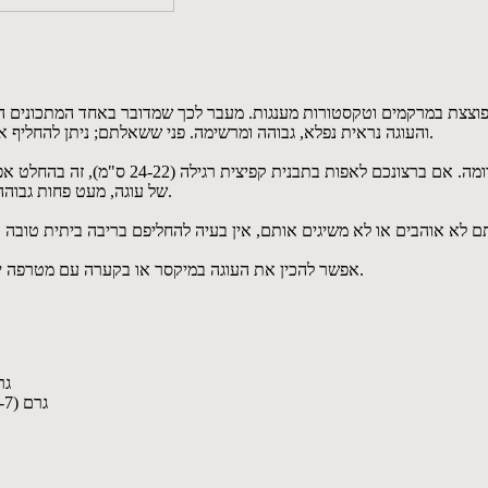
צצת במרקמים וטקסטורות מענגות. מעבר לכך שמדובר באחד המתכונים הכי 
והעוגה נראית נפלא, גבוהה ומרשימה. פני ששאלתם; ניתן להחליף את השזיפים והמשמשים המיובשים בפירות מיובשים אחרים שאתם אוהבים.
של עוגה, מעט פחות גבוהה מזו שנאפתה שבסיר), השיפוד צריך לצאת יבש- ללא פירורים דבוקים עליו.
אפשר להכין את העוגה במיקסר או בקערה עם מטרפה ידנית, התוצאה תהיה דומה . במיקסר, העוגה תצא קצת יותר גבוהה ותפוחה.
100 גרם (13-11 יחידות)
100 גרם (8-7 יחידות ) משמשים מיובשים, עדיף אוזבקיים, חתוכים לקוביות קטנות