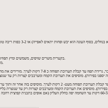
1. בקערית משרים שזיפים, משמשים ומיץ תפוזים למשך כשעה, מערבבים מדי פעם (טעים להוסיף 1 כף קוניאק למשרה).
2. מחממים תנור ל- 180 מעלות. מברישים נייר אפייה בשמן זית ומניחים בסיר.
ה יספגו בפירות). מוסיפים את תערובת הקמח ומערבבים קצרות רק עד שנוצרת