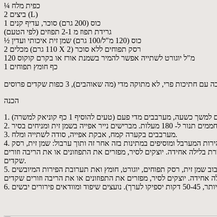
¼ כפית מלח
2 ביצים (L)
1 כוס (200 גרם) סוכר, עדיף קנים
גרידת תפוז מ 2-1 תפוזים (לפי הטעם)
½ כוס (120 מ"ל/100 גרם) שמן זית איכותי ועדין
2 מכלים (110 גרם X 2) רסק תפוחים ללא סוכר
120 מ"ל יוגורט לשתייה אפשר להמיר בשמנת אורז או בקרם קוקוס
1 כף חומץ תפוחים
הכנה
3. מערבבים בקערה קמח, אבקת אפייה, סודה לשתייה ומלח.
4. מיקסר: מקציפים בקערת המערבל החשמלי ועל מהירות גבוהה ביצים, סוכר, גרידת תפוז עד קבלת תערובת תפוחה כ 7-8 דקות לערך. מורידים את מהירות המערבל ומוסיפים במתינות בזה אחר זה ותוך ערבול: שמן זית, רסק
 בלילה אחידה. יוצקים לסיר, מפזרים את התפוזונים או את הריבה וזורים
שקדים.
5. בקערה: טורפים בקערה ובעזרת מטרף ידני ביצים, סוכר וגרידת תפוז עד קבלת תערובת תפוחה מעט- 2 דקות לערך. מוסיפים בזה אחר זה ותוך ערבוב שמן זית, רסק תפוחים, יוגורט, חומץ ואת תערובת הפירות המיובשים