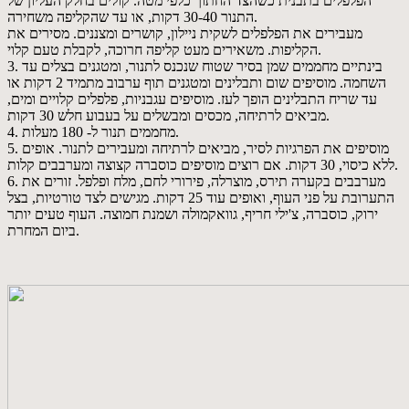
הפלפלים בתבנית כשהצד החתוך כלפי מטה. קולים בחלק העליון של
התנור 30-40 דקות, או עד שהקליפה משחירה.
מעבירים את הפלפלים לשקית ניילון, קושרים ומצננים. מסירים את
הקליפות. משאירים מעט קליפה חרוכה, לקבלת טעם קלוי.
3. בינתיים מחממים שמן בסיר שטוח שנכנס לתנור, ומטגנים בצלים עד
השחמה. מוסיפים שום ותבלינים ומטגנים תוף ערבוב מתמיד 2 דקות או
עד שריח התבלינים הופך לעז. מוסיפים עגבניות, פלפלים קלויים ומים,
מביאים לרתיחה, מכסים ומבשלים על בעבוע חלש 30 דקות.
4. מחממים תנור ל- 180 מעלות.
5. מוסיפים את הפרגיות לסיר, מביאים לרתיחה ומעבירים לתנור. אופים
ללא כיסוי, 30 דקות. אם רוצים מוסיפים כוסברה קצוצה ומערבבים קלות.
6. מערבבים בקערה תירס, מוצרלה, פירורי לחם, מלח ופלפל. זורים את
התערובת על פני העוף, ואופים עוד 25 דקות. מגישים לצד טורטיות, בצל
ירוק, כוסברה, צ'ילי חריף, גוואקמולה ושמנת חמוצה. העוף טעים יותר
ביום המחרת.