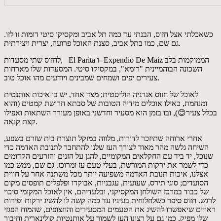
כשאכלתי אצל חזוס, הבנתי עד כמה תל אביב ומקסיקו סיטי דומות זו לזו.
גם שם, כמו בתל אביב, סצנת האוכל פרועה, יצרית ויצירתית.
לחזוס שתי מסעדות, El Parita ו- Expendio De Maiz הממוקמות בלב
השכונה הבוהמיינית "רומא", במקסיקו סיטי. המסעדות שלו מארחות
צעירים יפים ושמחים שמבינים ויודעים מהו אוכל טוב.
לאוכל של חזוס אנרגיה הוליסטית; מצד אחד, יש בו איכות אותנטית
ומנחמת, כאילו אוכלים מידיה הטובות של סבתא חרושת קמטים (והוא
בכלל צעיר😊), ובו בזמן הוא מסעיר וחדשני באופן מעורר השתאות ואפילו
קצת קנאה.
אחרי ארוחה שתיזכר לדורות, מלווה במזקל תוצרת בית שזרם בשפע,
השיחה גלשה מהר מאוד לצורך העז שלנו להתחבר לתנובת האדמה כדי
שנוכל, יד ביד עם החקלאים המקומיים, להגן על הזנים והזרעים הקדומים
כדי לשמר את ירקות המורשת, בעלי טעם עז ומרוכז. גם שם, ממש כמו
אצלנו, איכות תנובת האדמה משפיעה יותר מכל משתנה אחר על חווית
הסועדים; סוגי תירס, שעועית, עגבניות, אבוקדו ופלפלים תופסים מקום
של כבוד במרכז השולחן המקסיקני, ובלעדיהם, אין לאוכל המקומי סיכוי
לרגש. חזוס סיפר כשלחלוחית בעיניו עד כמה קשה לו להשיג ירקות ופירות
ראויים שיאפשרו להשיג את הטעמים המסעירים והחצופים, שהמוח הפגזי
שלו מפיק, כמו גם על רצונו העז לשמור על אותנטיות קולינארית וחיבור