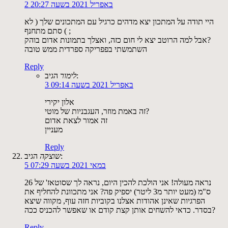
2 באפריל 2021 בשעה 20:27
היי תודה על המתכון יצא מדהים כרגיל עם המתכונים שלך ( לא
סתם מתחנף ( ;
אבל למה הרוטב יצא לי חום כזה, ואצלך בתמונות אדום בוהק?
השתמשתי בפפריקה ספרדית ממש טובה
Reply
הגיב:
לימור
3 באפריל 2021 בשעה 09:14
אלון יקירי
זה באמת מוזר, העגבניות של מוטי?
זה אמור לצאת אדום
מעניין
Reply
הגיב:
שוצקה
5 במאי 2021 בשעה 07:29
נראה מעולה! אני הולכת להכין היום, נראה לך שסוטאז' של 26
ס"מ (מעט יותר מ3 ליטר) יספיק פה? אני מתכוונת להחליף את
הפרגיות שאינן אהודות אצלנו בקוביות חזה עוף, מקווה שיצא
בסדר. כדאי להשחים אותן קצת קודם או שאפשר להכניס ככה?
Reply