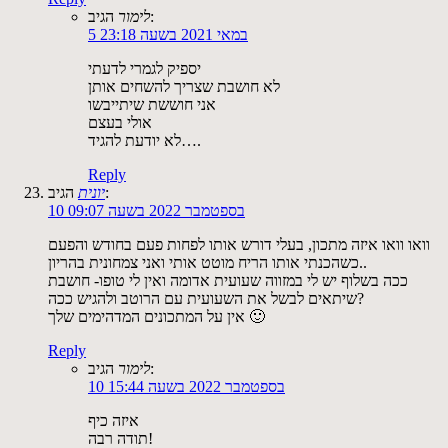
הגיב:
לימור
5 במאי 2021 בשעה 23:18
יספיק לגמרי לדעתי
לא חושבת שצריך להשחים אותן
אני חוששת שיתייבשו
אולי בעצם
לא יודעת להגיד….
Reply
הגיב:
יונית
10 בספטמבר 2022 בשעה 09:07
וואו וואו איזה מתכון, בעלי דורש אותו לפחות פעם בחודש והפעם
כשהכנתי אותו הריח מוטט אותי ואני צמחונית בהריון..
ככה בשלוף יש לי במזווה שעועית אדומה ואין לי טופו- חושבת
שיתאים לבשל את השעועית עם הרוטב ולהגיש ככה?
אין על המתכונים המדהימים שלך 🙂
Reply
הגיב:
לימור
10 בספטמבר 2022 בשעה 15:44
איזה כיף
תודה רבה!