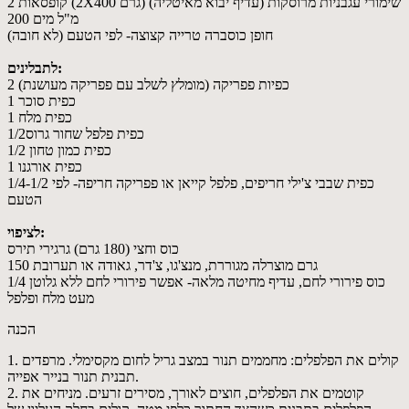
2 קופסאות (2X400 גרם) שימורי עגבניות מרוסקות (עדיף יבוא מאיטליה)
200 מ"ל מים
חופן כוסברה טרייה קצוצה- לפי הטעם (לא חובה)
לתבלינים:
2 כפיות פפריקה (מומלץ לשלב עם פפריקה מעושנת)
1 כפית סוכר
1 כפית מלח
1/2כפית פלפל שחור גרוס
1/2 כפית כמון טחון
1 כפית אורגנו
1/4-1/2 כפית שבבי צ'ילי חריפים, פלפל קייאן או פפריקה חריפה- לפי
הטעם
לציפוי:
כוס וחצי (180 גרם) גרגירי תירס
150 גרם מוצרלה מגוררת, מנצ'גו, צ'דר, גאודה או תערובת
1/4 כוס פירורי לחם, עדיף מחיטה מלאה- אפשר פירורי לחם ללא גלוטן
מעט מלח ופלפל
הכנה
1. קולים את הפלפלים: מחממים תנור במצב גריל לחום מקסימלי. מרפדים
תבנית תנור בנייר אפייה.
2. קוטמים את הפלפלים, חוצים לאורך, מסירים זרעים. מניחים את