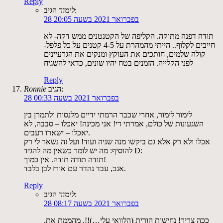
Reply
הגיב:
לימור
28 בפברואר 2021 בשעה 20:05
תודה דפנה מתוקה. הקליפה של הקטנטנים ממש דקה- לא
חייבים לקלוף.. הייתי מהמהרת על 4-5 קטנים על כל פלפל-
קולה שלמים, חותכים את העוקץ ומנקים את הגרעיינים
לפני הקלייה. הזמנים בטח יהיו שונים, כדאי להשגיח
Reply
הגיב:
Ronnie
28 בפברואר 2021 בשעה 00:33
לימור לימור, אחרי שכבר הרמתי ידיים מלנסות ולתמרן בין
השגעונות של כולם, אמרתי די! אני מכינה! יאכלו – סבבה, לא
יאכלו – ישארו רעבים.
אכלו ולא רק אלא גם ביקשו מנה שניה ועוד! ועל זה נשאר לי רק
להוסיף: מה יש לומר כשאין מה להגיד D:
תודה תודה תודה. אין כמוך!
אגב, עבד נהדר עם אורז לבן בלבד.
Reply
הגיב:
לימור
28 בפברואר 2021 בשעה 08:17
ככה צריך! נחישות הורית (הלוואי עלי…)!!. מהממת את,