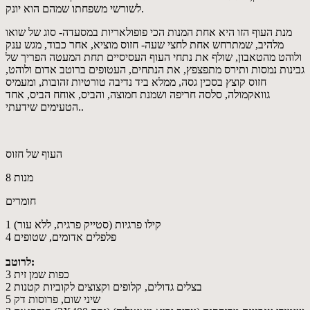
לשורשי משפחתו שמהם הוא יונק.
מנת העוף הזו היא אחת המנות הכי פופולאריות במסעדה- סוג של שואו
מלהיב, שמתרחש אחת לחצי שעה- חזוס מוציא, אחר כבוד, מגש ענק
ולוהט מהטאבון, שולף את נתחי העוף העסיסיים תחת המעטה הפריך של
גבינות נמסות ותירס מתפצפץ, את הנתחים, העטופים ברוטב אדום ולוהט,
חזוס קוצץ בסכין גסה, ממלא ביד נדיבה טורטיות זהובות, ומעמיס
גוואקמולה, סלסה חריפה ושמנת חמוצה, והביס, אוחח הביס, אחד
הטעימים שידעתי..
העוף של חזוס
8 מנות
חומרים
1 קילו פרגיות (סטייק פרגית, ללא עור)
4 פלפלים אדומים, שטופים
לרוטב:
3 כפות שמן זית
2 בצלים גדולים, קלופים וקצוצים לקוביות קטנות
5 שיני שום, פרוסות דק