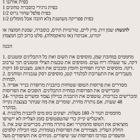
1 כפית אורגנו
1 כפית גרגירי כוסברה טחונים
1/2 כפית פלפל שחור גרוס
1/2 כפית פפריקה מעושנת (לא חובה אבל מומלץ)
להגשה:
שמן זית, מיץ ליים, טורטיות תירס, כוסברה, שמנת חמוצה או
יוגורט, אבוקדו (או גוואקמולה), סלט כרוב לבן חמצמץ
הכנה
1. מחממים במחבת שמן, מוסיפים את השום ואת כל התבלינים ומטגנים
דקה, עד שעולה ריח נעים. מוסיפים את טבעות הצילי ומטגנים תוך ערבוב
דקה. מוסיפים תרכיז תפוחים וחומץ ומכבים את האש. מצננים 10 דקות.
2. מעבירים את התערובת לבלנדר קטן, מוסיפים רסק עגבניות וטוחנים
למחית.
3. מסדרים את פרוסות הטופו שטוחות בתבנית מרופדת בנייר אפייה
ומברישים את הפרוסות במחית התבלינים. הופכים את הפרוסות
ומברישים בנדיבות. עוטפים את התבנית בניילון נצמד ומשרים במקרר 24-
48 שעות. אם נותרה מחית, שומרים את מה שנותר בצנצנת נקייה
במקרר.
4. מחממים תנור ל- 180 מעלות. יוצקים כוס מים לתבנית מלבנית
לאינגליש קייק כדי שהטפטופים בזמן הצלייה לא יישרפו.
5. מוציאים את הטופו מהמקרר ואם נותרה מחית, מברישים שוב את
החלק העליון. מצמידים את הפרוסות (עומדות, כמו חבילת קלפים)
ומשפדים במרכז הפרוסות שני שיפודים. מניחים את השיפודים מעל