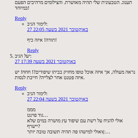
תענוג. הטבעונית שלי תהיה מאושרת. והצילומים מרהיבים הפעם
במיוחד!
Reply
הגיב:
לימור
27 באוקטובר 2021 בשעה 22:05
תודה! איזה כיף!
Reply
הגיב:
יעל
27 באוקטובר 2021 בשעה 17:39
נראה מעולה, אך איזה אוכל טופו מחזיק בביתו שיפודים?! חחח! יש
איזה פטנט אחר לצלייה? חייבת לנסות.
Reply
הגיב:
לימור
27 באוקטובר 2021 בשעה 22:04
מממ
גוד פוינט…
אולי להניח על רשת עם שיפוד עץ מושרה במים שלא
יישרף?
ואולי למישהו פה תהיה תשובה טובה יותר(:…