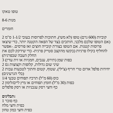
טופו טאקו
8-6 מנות
חומרים
2 קוביות (600 גרם) טופו (לא משי), חתוכות לפרוסות בעובי 1-1/2 ס"מ
(אם הטופו שלכם מלבני, חותכים בצד של הפאה הקטנה יותר, כדי שיצאו
פרוסות קטנות. אם הטופו בצורת קובייה חוצים ואז פורסים. -אפשר
להחליף בקילו פרגיות (בקשו מהקצב סטייק פרגית- כדי שידקק לכם את
החלק העבה שבפרגית)
3 כפות שמן (תירס, ענבים, חמניות או זית עדין)
2 שיני שום גדולות, קלופות וקצוצות גס
2 יחידות פלפל אדום טרי חריף (צ'ילי), שטוף, קטום וחתוך לטבעות עבות
(בלי הגרעינים)
1/4 כוס (60 מ"ל) תרכיז תפוחים טבעי
2 כפות (30 מ"ל) חומץ תפוחים או מיץ ליים/לימון
כף וחצי רסק עגבניות או רסק פלפלים
תבלינים:
1 כף סוכר
כפית וחצי מלח
כפית וחצי כמון טחון