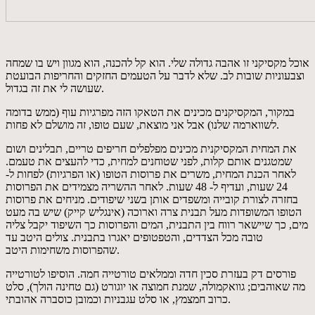
אוכל מקסיקני זו אהבה גדולה שלי. הוא קל להכנה, הוא מגוון ויש בו שמחה
וצבעוניות שובות לב. שלא לדבר על הטעמים החזקים והחריפות הבועטת
שעושה לי את זה בגדול.
במקור, המקסיקנים מכינים את הטאקו הזה מפרגיות עוף (ממש בדומה
לשווארמה שלנו) אבל אני מוצאת, שעם טופו, זה מושלם לא פחות.
את המחית המקסיקנית מכינים מפלפלים חריפים טריים, תבלינים ושום
שמטגנים אותם קלות, לפני שטוחנים למחית, כדי להעצים את טעמם.
לאחר הכנת המחית, משרים את פרוסות הטופו (או הפרגיות) לפחות ל-
24 שעות, ועדיף ל- 48 שעות. לאחר ההשריה מצמידים את הפרוסות
בחזרה לצורת קובייה ומשפדים אותן בשני שיפודים. מניחים את פרוסות
הטופו המשופדות מעל תבנית צרה וארוכה (אינגליש קייק) שיש בה מעט
מים, כך שיישאר רווח בין התבנית, המים והפרוסות כך השיפוד יקבל צליה
טובה מכל הצדדים, והטפטופים יאגרו בתבנית. צולים היטב עד
שהפרוסות משחימות היטב.
פורסים דק בעזרת סכין חדה וממלאים טורטייה חמה. הוסיפו לטורטייה
מה שאוהבים; גוואקמולה, שמנת חמוצה או יוגורט (גם טחינה הולך), סלט
כרוב חמצמץ, או סלט עגבניות וכמובן כוסברה אהובתי.