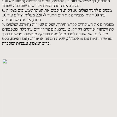
התבנית, כך שיישאר רווח בין התבנית, המים והפרוסות (הטופו לא נוגע
במים). אם נותרה מחית מברישים שוב במה שנותר.
6. מכניסים לתנור וצולים 30 דקות. הופכים את הטופו וממשיכים בצלייה
עוד 30 דקות. מגבירים את חום התנור ל- 220 מעלות וצולים עוד 10
דקות, או עד השחמה יפה.
7. מעבירים את השיפודים לקרש חיתוך, יוצקים שמן זית (חשוב), שולפים
את השיפוד ופורסים דק דק. טועמים, אם צריך זורים עוד מלח ומטפטפים
מיץ ליים. אני אוהבת לפדר מעל מעט פפריקה מעושנת. מגישים בתוך
טורטיות חמות עם גוואקמולה, שמנת חמוצה או יוגורט (אם רוצים), סלט
כרוב חמצמץ, עגבניות וכוסברה.