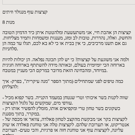
קציצות עוף מנגולד וזיתים
8 מנות
קציצות הן אהבת חיי, אני משתעשעת ומלהטטת איתן כיד הדמיון הטובה
והחשק. ואלה, נהדרות, טובות לב ומזג, מענגות ומשמחות ותמיד מצליחות.
גם אם תשנו מרכיבים, כי אין בבית או כי לא בא לכם, תגלו עד כמה הן
סלחניות.
ולמה אני משוגעת על קציצות? כי יש להן תכונה נפלאה. הן יכולות להיות
בארוחה הכי יומיומית בעולם, ובאותה מידה להשתתף בארוחה חגיגית
במיוחד, ומהבחינה הזאת מדובר במרקם הכי מעניין במטבח.
כמה טיפים לפני שמתחילים (מתוך הספר "מנה עיקרית", בפרק- איך
להצליח):
- שווה לקנות בשר איכותי וטרי שנטחן במעמד הקנייה. בשר קפוא מכיל
עודפי מים, שמקשים על גלגול הקציצות.
- כשקונים בשר טחון טרי ומקפיאים אותו, מומלץ להפשיר אותו רק
במקרר, בתוך מסננת.
- לקציצות בקר אני מבקשת מהקצב לטחון פאלדה, צוואר או מכסה של
אנטריקוט, או תערובת שלהם. לקציצות טלה אני טוחנת פאלדה או שוק
עליונה, לקציצות עוף אני טוחנת חזה או פרגיות, והכי טעים- תערובת