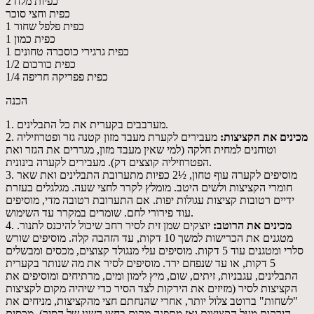
2 כפיות מלח
כפית וחצי סוכר
1 כפית פלפל שחור
1 כפית כמון
1 כפית גרגירי כוסברה טחונים
1/2 כפית כורכום
1/4 כפית פפריקה חריפה
הכנה
1. מערבבים בקערית את כל התבלינים.
מכינים את הקציצות:
מעבירים לקערת מעבד מזון קטנה גזר ופטרוזיליה
2.
וטוחנים למחית חלקה (למי שאין מעבד מזון, מגררים את הגזר ואת
הפטרוזיליה קוצצים דק). מעבירים לקערה בינונית.
3. מוסיפים לקערה עוף טחון, ½2 כפיות מתערובת התבלינים ואת שאר
חומרי הקציצות ולשים היטב. מומלץ לקרר לחצי שעה. מגלגלים בעזרת
ידיים רטובות קציצות עגולות יפות. אם התערובת רטובה מדי, מוסיפים
עוד פירורי לחם. שומרים במקרר עד השימוש.
מכינים את הרוטב:
יוצקים שמן זית לסיר רחב שיכול להיכנס לתנור.
4.
מטגנים את הכרישות למשך 10 דקות, עד הזהבה קלה. מוסיפים שורש
סלרי ומטגנים עוד 5 דקות. מוסיפים עלי מנגולד קצוצים, מכסים ומבשלים
5 דקות, או עד שנפחם ירד. מוסיפים לסיר את מה שנותר בקערית
התבלינים, עגבניות, זיתים, שום, מיץ לימון ומים, מרתיחים ומוסיפים את
הקציצות לסיר (מזיזים את הירקות לצד הסיר כדי שיהיה מקום לקציצות
"לשחות" ברוטב צלול יותר, אחרי שהנחתם חצי מהקציצות, מניחים את
הירקות מעל הקציצות ואז מתפנה מקום בחצי השני של הסיר). מכסים