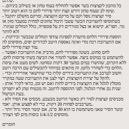
שלהם.
- כל מתכון לקציצות בשר אפשר להחליף בעוף טחון או בשילוב ביניהם.
שימו לב שעוף טחון דורש קצת יותר פירורי לחם כי הוא רטוב יותר.
- סיר קציצות נופל וקם על מרקם הקציצה, ומרקם מושלם יתקבל
כשתוסיפו לתערובת הבשר עשבי תיבול טחונים למחית במעבד מזון או
גזר, תפו"א, קישוא או בצל מגוררים דק על פומפייה, כולל הנוזלים שניגרו.
לא לוותר!
- תוספת פירורי הלחם מיועדת לספיגת עודפי הנוזלים שבבשר ובירקות.
אם התערובת רכה מדי ואינה נאספת היטב לכדורים יפים, מוסיפים לה
עוד קצת פירורי לחם.
- לחם סחוט, בשונה מפירורי לחם, מדביק את התערובת ואפשר
להשתמש בו במקום ביצה. אפשר להמיר את הביצה בשתי פרוסות לחם,
ללא הקרום, שהושרו במים במשך 30 דקות ונסחטו. לשים מעט את עיסת
הלחם כדי לשחרר גלוטן. זה מתאים במיוחד לתבשילים עם הרבה רוטב.
- חשוב לערבב את התערובת בידיים קלות כדי שתישאר אוורירית וכדי
להקל על יצירת הקציצות, רצוי לצנן את התערובת שעה במקרר.
- מומלץ לגלגל את הקציצות בידיים לחות ואם יש זמן, כדאי לקרר אותן
שנית גם אחרי הגלגול, לפני ההוספה לרוטב. זה מבטיח שהן לא יתפרקו
בעת הבישול.
- מכניסים קציצות לסיר רק כאשר הרוטב מבעבע. מכסים את הסיר ולא
מערבבים לפחות 20 דקות, כדי לא לפצוע אותן. יאמי..
- קוטר הסיר שאני משתמשת בו הוא 30 ס"מ, אם קוטר הסיר גדול יותר
מוסיפים 1/4-1/2 כוסות מים לפי הצורך.
חומרים