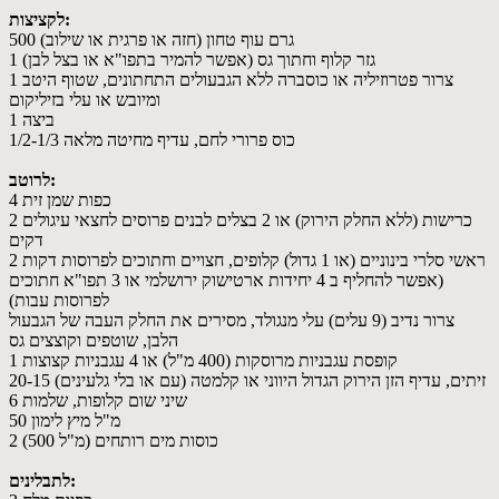
לקציצות:
500 גרם עוף טחון (חזה או פרגית או שילוב)
1 גזר קלוף וחתוך גס (אפשר להמיר בתפו"א או בצל לבן)
1 צרור פטרוזיליה או כוסברה ללא הגבעולים התחתונים, שטוף היטב
ומיובש או עלי בזיליקום
1 ביצה
1/2-1/3 כוס פרורי לחם, עדיף מחיטה מלאה
לרוטב:
4 כפות שמן זית
2 כרישות (ללא החלק הירוק) או 2 בצלים לבנים פרוסים לחצאי עיגולים
דקים
2 ראשי סלרי בינוניים (או 1 גדול) קלופים, חצויים וחתוכים לפרוסות דקות
(אפשר להחליף ב 4 יחידות ארטישוק ירושלמי או 3 תפו"א חתוכים
לפרוסות עבות)
צרור נדיב (9 עלים) עלי מנגולד, מסירים את החלק העבה של הגבעול
הלבן, שוטפים וקוצצים גס
1 קופסת עגבניות מרוסקות (400 מ"ל) או 4 עגבניות קצוצות
20-15 זיתים, עדיף הזן הירוק הגדול היווני או קלמטה (עם או בלי גלעינים)
6 שיני שום קלופות, שלמות
50 מ"ל מיץ לימון
2 (500 מ"ל) כוסות מים רותחים
לתבלינים: