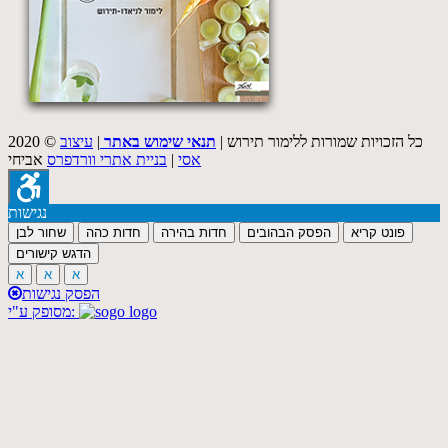
2020 © כל הזכויות שמורות ללימור תירוש |
תנאי שימוש באתר
|
עיצוב
אסי
|
בניית אתרי וורדפרס
אביחי
נגישות
פונט קריא
הפסק הבהובים
חדות בהירה
חדות כהה
שחור לבן
הדגש קישורים
א
א
א
הפסק נגישות
מסופק ע"י: