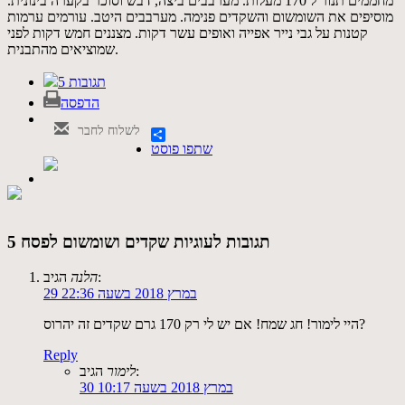
מחממים תנור ל 170 מעלות. מערבבים ביצה, דבש וסוכר בקערה בינונית.
מוסיפים את השומשום והשקדים פנימה. מערבבים היטב. עורמים ערמות
קטנות על גבי נייר אפייה ואופים עשר דקות. מצננים חמש דקות לפני
שמוציאים מהתבנית.
5 תגובות
הדפסה
לשלוח לחבר
שתפו פוסט
5 תגובות לעוגיות שקדים ושומשום לפסח
הגיב:
הלנה
29 במרץ 2018 בשעה 22:36
היי לימור! חג שמח! אם יש לי רק 170 גרם שקדים זה יהרוס?
Reply
הגיב:
לימור
30 במרץ 2018 בשעה 10:17