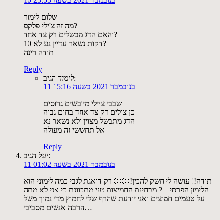
10 בנובמבר 2021 בשעה 23:53
שלום לימור
מה זה צ'ילי פלקס?
והאם הדג מבשלים רק צד אחד?
10 דקות נשאר עדיין נע לא?
תודה רינה
Reply
הגיב:
לימור
11 בנובמבר 2021 בשעה 15:16
שבבי צ׳ילי מיובשים גרוסים
כן צולים רק צד אחד בחום גבוה
הדג מתבשל מצוין ולא נשאר נא
אל תחששי זה מעולה
Reply
הגיב:
יעל
11 בנובמבר 2021 בשעה 01:02
תודה!! עושה לי חשק להכין!👏👏 רק דואגת לגבי כמה לימוני הוא
הלימון הפרסי…? מבחינת החמיצות טני מתכוונת כי אני לא מתה
על טעמים חמוצים ואני יודעת שהרף שלי לחמוץ מדי נמוך משל
הרבה אנשים מסביבי…