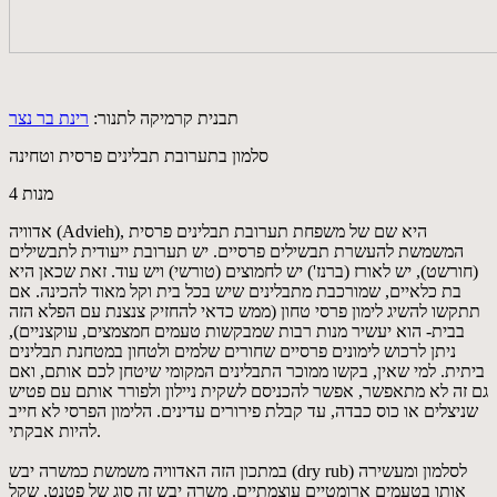
תבנית קרמיקה לתנור:
רינת בר נצר
סלמון בתערובת תבלינים פרסית וטחינה
4 מנות
אדוויה (Advieh), היא שם של משפחת תערובת תבלינים פרסית
המשמשת להעשרת תבשילים פרסיים. יש תערובת ייעודית לתבשילים
(חורשט), יש לאורז (ברנז') יש לחמוצים (טורשי) ויש עוד. זאת שכאן היא
בת כלאיים, שמורכבת מתבלינים שיש בכל בית וקל מאוד להכינה. אם
תתקשו להשיג לימון פרסי טחון (ממש כדאי להחזיק צנצנת עם הפלא הזה
בבית- הוא יעשיר מנות רבות שמבקשות טעמים חמצמצים, עוקצניים),
ניתן לרכוש לימונים פרסיים שחורים שלמים ולטחון במטחנת תבלינים
ביתית. למי שאין, בקשו ממוכר התבלינים המקומי שיטחן לכם אותם, ואם
גם זה לא מתאפשר, אפשר להכניסם לשקית ניילון ולפורר אותם עם פטיש
שניצלים או כוס כבדה, עד קבלת פירורים עדינים. הלימון הפרסי לא חייב
להיות אבקתי.
במתכון הזה האדוויה משמשת כמשרה יבש (dry rub) לסלמון ומעשירה
אותו בטעמים ארומטיים עוצמתיים. משרה יבש זה סוג של פטנט, שקל