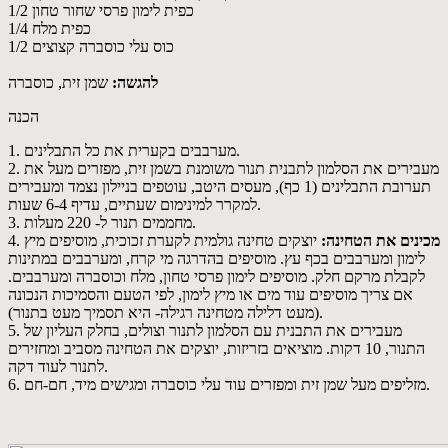
1/2 כפית לימון פרסי שחור טחון
1/4 כפית מלח
1/2 כוס עלי כוסברה קצוצים
להגשה:
שמן זית, כוסברה
הכנה
1. מערבבים בקערית את כל התבלינים.
2. מעבירים את הסלמון לתבנית תנור משומנת בשמן זית, מפזרים מעל את
תערובת התבלינים (1 כף), מעסים היטב, עוטפים בניילון נצמד ומעבירים
למקרר למינימום שעתיים, עדיף 6-4 שעות.
3. מחממים תנור ל- 220 מעלות.
מכינים את הטחינה:
יוצקים טחינה גולמית לקערת זכוכית, מוסיפים מיץ
4.
לימון ומערבבים בכף עץ. מוסיפים בהדרגה מי קרח, ומערבבים במתינות
לקבלת מרקם חלק. מוסיפים לימון פרסי טחון, מלח וכוסברה ומערבבים.
אם צריך מוסיפים עוד מים או מיץ לימון, לפי הטעם והסמיכות הנכונה
(מעט דלילה מטחינה רגילה- היא תסמיך מעט בתנור).
5. מעבירים את התבנית עם הסלמון לתנור וצולים, בחלק העליון של
התנור, 10 דקות. מוציאים בזריזות, יוצקים את הטחינה מסביב ומחזירים
לתנור לעוד דקה.
6. מזליפים מעל שמן זית ומפזרים עוד עלי כוסברה ומגישים מיד, חם-חם.