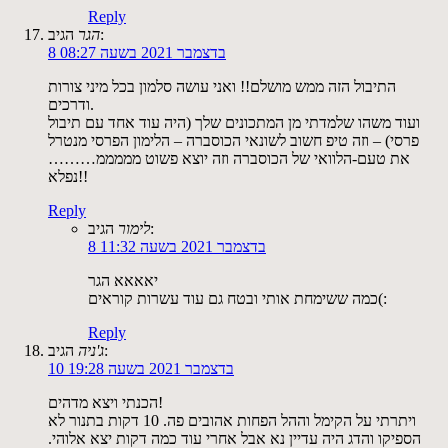
Reply
הגיב:
הגר
8 בדצמבר 2021 בשעה 08:27
התיבול הזה ממש מושלם!! ואני עושה סלמון בכל מיני צורות
ודרכים.
ועוד משהו שלמדתי מן המתכונים שלך (היה עוד אחד עם תיבול
פרסי) – וזה טיפ חשוב לשונאי הכוסברה – הלימון הפרסי מנטרל
את טעם-הלוואי של הכוסברה וזה יוצא פשוט מממממ………
נפלא!!
Reply
הגיב:
לימור
8 בדצמבר 2021 בשעה 11:32
יאאאא הגר
כמה ששימחת אותי ובטח גם עוד עשרות קוראים(:
Reply
הגיב:
ג'ניה
10 בדצמבר 2021 בשעה 19:28
הכנתי ויצא מדהים!
ויתרתי על הקימל וההל הפחות אהובים פה. 10 דקות בתנור לא
הספיקו והדג היה עדיין נא אבל אחרי עוד כמה דקות יצא אלוהי.