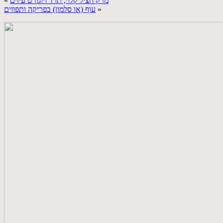
מרק חציל קלוי, תרד ויוגורט עיזים
«
»
עוף (או סלמון) בפריקה ותפוזים