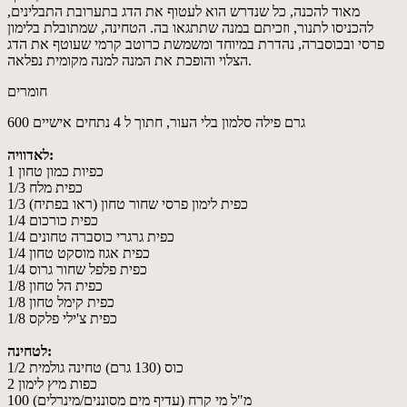
מאוד להכנה, כל שנדרש הוא לעטוף את הדג בתערובת התבלינים,
להכניסו לתנור, וזכיתם במנה שתתגאו בה. הטחינה, שמתובלת בלימון
פרסי ובכוסברה, נהדרת במיוחד ומשמשת כרוטב קרמי שעוטף את הדג
הצלוי והופכת את המנה למנה מקומית נפלאה.
חומרים
600 גרם פילה סלמון בלי העור, חתוך ל 4 נתחים אישיים
לאדוויה:
1 כפיות כמון טחון
1/3 כפית מלח
1/3 כפית לימון פרסי שחור טחון (ראו בפתיח)
1/4 כפית כורכום
1/4 כפית גרגרי כוסברה טחונים
1/4 כפית אגוז מוסקט טחון
1/4 כפית פלפל שחור גרוס
1/8 כפית הל טחון
1/8 כפית קימל טחון
1/8 כפית צ'ילי פלקס
לטחינה:
1/2 כוס (130 גרם) טחינה גולמית
2 כפות מיץ לימון
100 מ"ל מי קרח (עדיף מים מסוננים/מינרלים)