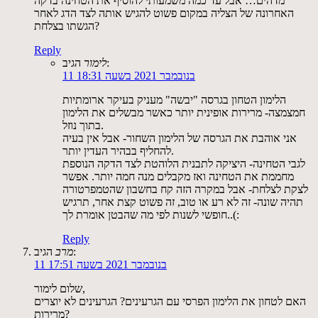
מדהים… אבל עד כמה משמעותי להוסיף את הטחינה בדקה
האחרונה של הצליה במקום פשוט להגיש אותה לצד הדג לאחר
הגשתו בצלחת?
Reply
הגיב:
לימור
11 בנובמבר 2021 בשעה 18:31
הלימון הטחון בגרסה "יבשה" מעניק בעיקר ארומתיות
חמצמצה- מרירות אופינית יותר כאשר מבשלים את הלימון
בתוך נוזל.
אני אוהבת את הגרסה של הלימון השחור- אבל אין בעיה
להחליף בבהיר העדין יותר.
לגבי הטחינה- היציקה לתבנית הלוהטת לצד הדקה הנוספת
מחממת את הטחינה ואז מקבלים מנה חמה יותר. אפשר
לצקת לצלחת- אבל במקרה הזה קח בחשבון שהטמפרטורה
תהיה שונה- זה לא רע או טוב, זה פשוט קצת אחר, תרגיש
חופשי לשנות לפי מה שהבטן אומרת לך..(:
Reply
הגיב:
מרב
11 בנובמבר 2021 בשעה 17:51
שלום לימור,
האם לטחון את הלימון הפרסי עם הגרעינים? הגרעינים לא יוצרים
מרירות?