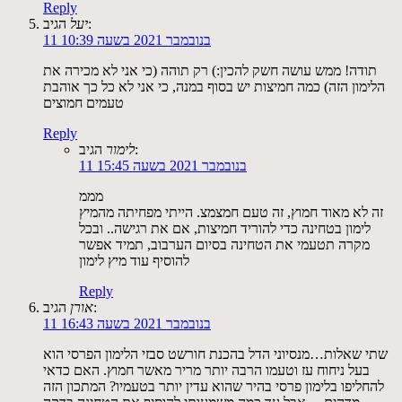
Reply
הגיב:
יעל
11 בנובמבר 2021 בשעה 10:39
תודה! ממש עושה חשק להכין:) רק תוהה (כי אני לא מכירה את
הלימון הזה) כמה חמיצות יש בסוף במנה, כי אני לא כל כך אוהבת
טעמים חמוצים
Reply
הגיב:
לימור
11 בנובמבר 2021 בשעה 15:45
מממ
זה לא מאוד חמוץ, זה טעם חמצמצ. הייתי מפחיתה מהמיץ
לימון בטחינה כדי להוריד חמיצות, אם את רגישה.. ובכל
מקרה תטעמי את הטחינה בסיום הערבוב, תמיד אפשר
להוסיף עוד מיץ לימון
Reply
הגיב:
אורן
11 בנובמבר 2021 בשעה 16:43
שתי שאלות…מנסיוני הדל בהכנת חורשט סבזי הלימון הפרסי הוא
בעל ניחוח עז וטעמו הרבה יותר מריר מאשר חמוץ. האם כדאי
להחליפו בלימון פרסי בהיר שהוא עדין יותר בטעמיו? המתכון הזה